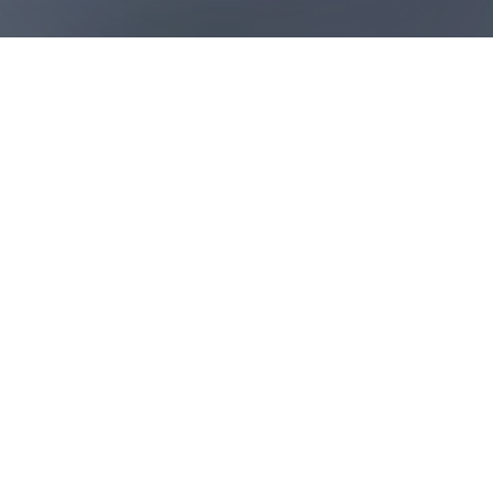
PROBLEM
Viele Anlagen laufen – aber
nicht optimal.
Verschmutzung wirkt wie ein permanenter Filter. Die
Anlage produziert weiter, aber weniger. Genau deshalb
wird es oft spät bemerkt.
Weniger Ertrag
↓
Je nach Umgebung können Ertragsverluste
deutlich spürbar sein.